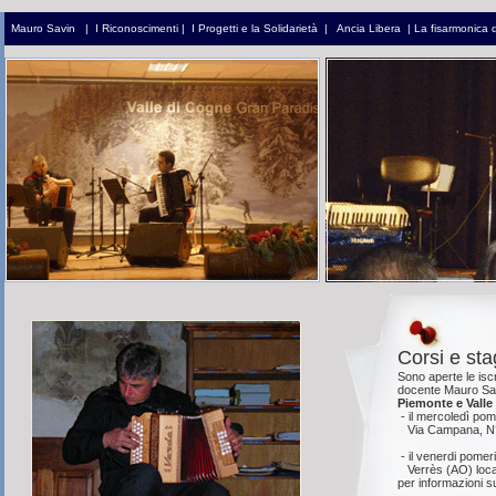
Mauro Savin
|
I Riconoscimenti
|
I Progetti e la Solidarietà
|
Ancia Libera
|
La fisarmonica 
Corsi e sta
Sono aperte le isc
docente Mauro Savi
Piemonte e Valle
- il mercoledì po
Via Campana, N°7
- il venerdi pomer
Verrès (AO) loca
per informazioni su